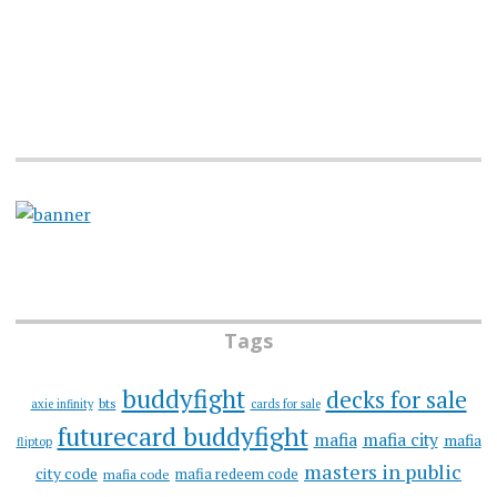
Tags
buddyfight
decks for sale
bts
axie infinity
cards for sale
futurecard buddyfight
mafia
mafia city
mafia
fliptop
masters in public
city code
mafia redeem code
mafia code