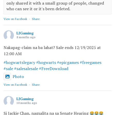
only shared it with a small group of people, changed
who can see it or it's been deleted.
View on Facebook
·
Share
LJGaming
8 months ago
Nakapag-claim na ba lahat? Sale ends 12/19/2025 at
12:00 AM
#hogwartslegacy
#hogwarts
#epicgames
#freegames
#sale
#salesalesale
#FreeDownload
Photo
View on Facebook
·
Share
LJGaming
10 months ago
Si Jackie Chan, nagsalita na sa Senate Hearing