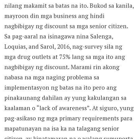
nilang makamit sa batas na ito. Bukod sa kanila,
mayroon din mga business ang hindi
nagbibigay ng discount sa mga senior citizen.
Sa pag-aaral na isinagawa nina Salenga,
Loquias, and Sarol, 2016, nag-survey sila ng
mga drug outlets at 75% lang sa mga ito ang
nagbibigay ng discount. Marami rin akong
nabasa na mga naging problema sa
implementasyon ng batas na ito pero ang
pinakaunang dahilan ay yung kakulangan sa
kaalaman o “lack of awareness”. At siguro, yung
pag-asikaso ng mga primary requirements para
mapatunayan na isa ka na talagang senior
citizen, ay kinatamaran na o walang sumuporta